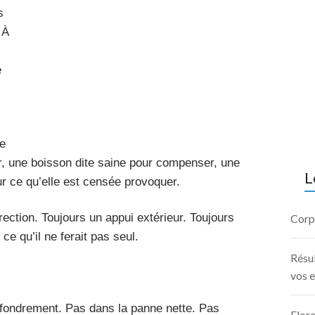
s
 À
e
e
er, une boisson dite saine pour compenser, une
L
ur ce qu’elle est censée provoquer.
rection. Toujours un appui extérieur. Toujours
Corps
 ce qu’il ne ferait pas seul.
Résul
vos e
ffondrement. Pas dans la panne nette. Pas
Flore