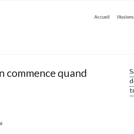
Accueil
Illusions
ion commence quand
S
d
t
ui