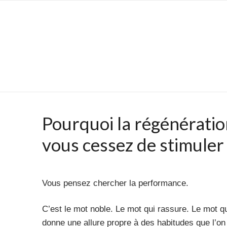
Skip
CORPSFIIT®
to
content
Toujours
en
progrès
Pourquoi la régénérat
vous cessez de stimuler
Vous pensez chercher la performance.
C’est le mot noble. Le mot qui rassure. Le mot q
donne une allure propre à des habitudes que l’on