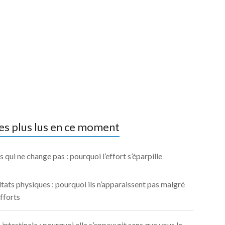
es plus lus en ce moment
 qui ne change pas : pourquoi l’effort s’éparpille
tats physiques : pourquoi ils n’apparaissent pas malgré
fforts
 intestinale : pourquoi elle s’appauvrit sans que vous le