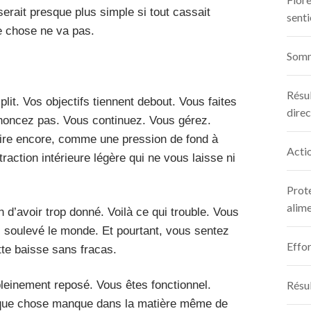
erait presque plus simple si tout cassait
senti
e chose ne va pas.
Somm
Résul
it. Vos objectifs tiennent debout. Vous faites
direc
enoncez pas. Vous continuez. Vous gérez.
tire encore, comme une pression de fond à
Actio
raction intérieure légère qui ne vous laisse ni
Prote
alim
n d’avoir trop donné. Voilà ce qui trouble. Vous
 soulevé le monde. Et pourtant, vous sentez
Effor
ette baisse sans fracas.
leinement reposé. Vous êtes fonctionnel.
Résul
lque chose manque dans la matière même de